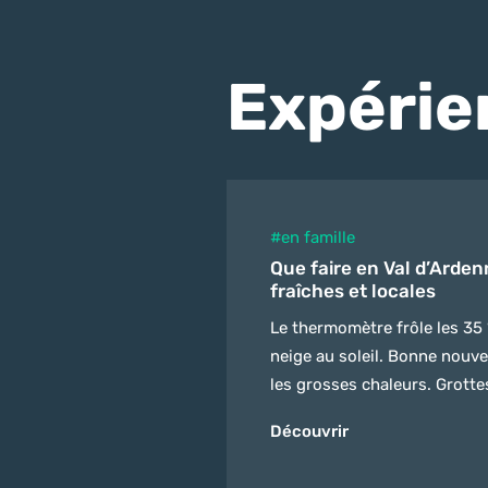
Expérie
#en famille
Que faire en Val d’Arden
fraîches et locales
Le thermomètre frôle les 35 
neige au soleil. Bonne nouvell
les grosses chaleurs. Grotte
ombragées de la Meuse… Voici
Découvrir
dans nos Ardennes, sans quit
un séjour estival,...