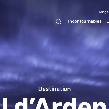
França
Ouvrir le formulaire 
Incontournables
E
nne Tourism
Destination
l d’Arde