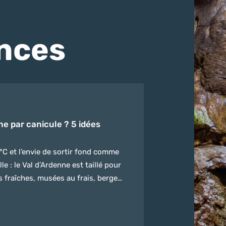
nces
ne par canicule ? 5 idées
°C et l’envie de sortir fond comme
e : le Val d’Ardenne est taillé pour
s fraîches, musées au frais, berges
 5 activités à faire par canicule
ter le territoire. Si vous préparez