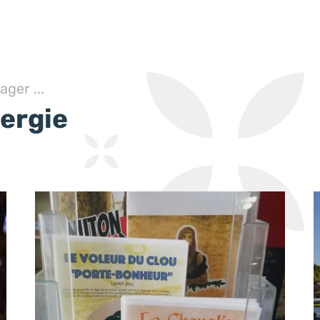
ger ...
nergie