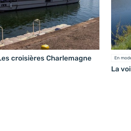
Les croisières Charlemagne
En mode
La vo