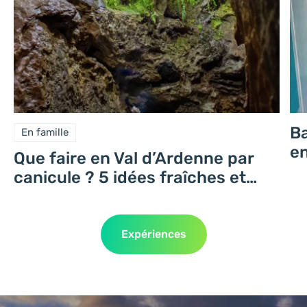
Ba
En famille
e
Que faire en Val d’Ardenne par
canicule ? 5 idées fraîches et
locales
Expériences