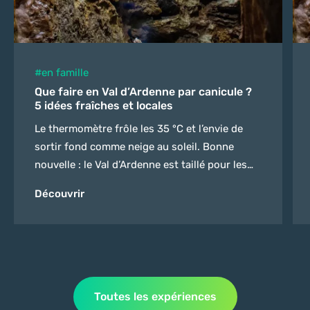
#en famille
Que faire en Val d’Ardenne par canicule ?
5 idées fraîches et locales
Le thermomètre frôle les 35 °C et l’envie de
sortir fond comme neige au soleil. Bonne
nouvelle : le Val d’Ardenne est taillé pour les
grosses chaleurs. Grottes fraîches, musées au
Découvrir
frais, berges ombragées de la Meuse… Voici 5
activités à faire par canicule dans nos
Ardennes, sans quitter le territoire. Si vous
préparez un séjour estival,...
Toutes les expériences