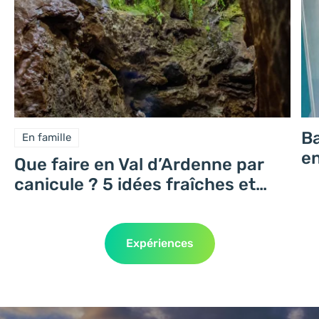
Ba
En famille
e
Que faire en Val d’Ardenne par
canicule ? 5 idées fraîches et
locales
Expériences