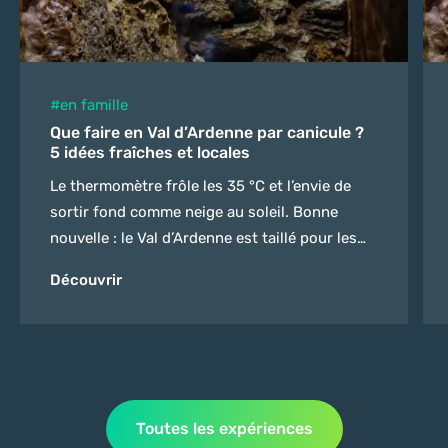
#en famille
Que faire en Val d’Ardenne par canicule ?
5 idées fraîches et locales
Le thermomètre frôle les 35 °C et l’envie de
sortir fond comme neige au soleil. Bonne
nouvelle : le Val d’Ardenne est taillé pour les
grosses chaleurs. Grottes fraîches, musées au
Découvrir
frais, berges ombragées de la Meuse… Voici 5
activités à faire par canicule dans nos
Ardennes, sans quitter le territoire. Si vous
préparez un séjour estival,...
Toutes les expériences